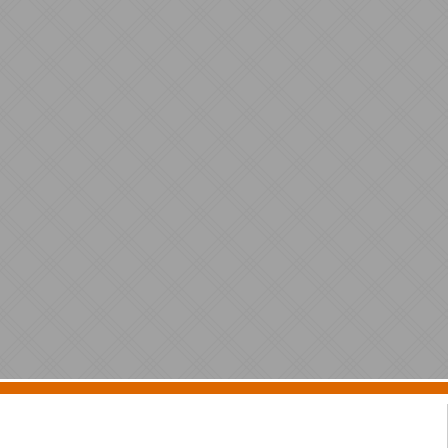
processos, mas na lideranÃ§a [...]
07/08/2026 - 08:58:05
SeguranÃ§a jurÃ­dica e imprevisibilidade sÃ£o
desafios ao ambiente de negÃ³cios
Especialistas defendem estabilidade das regras e alertam para
os impactos da judicializaÃ§Ã£o e de decisÃµes divergentes
no Ã¢mbito judicial [...]
07/08/2026 - 08:53:52
Brasil cria protocolo para conectar pequenos
negÃ³cios ao comÃ©rcio com uso de IA
Iniciativa pioneira do Sebrae, em parceria com o CEIA/UFG,
permitirÃ¡ que produtos e serviÃ§os sejam encontrados por
agentes de inteligÃªncia artificial [...]
07/08/2026 - 08:50:09
ComunicaÃ§Ã£o: o ativo invisÃ­vel que define
o sucesso de lÃ­deres e empresas