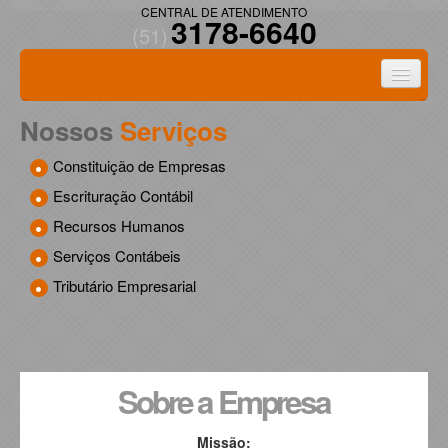
CENTRAL DE ATENDIMENTO
3178-6640
(51)
Nossos
Serviços
Legislação
Constituição de Empresas
Certidões
Escrituração Contábil
Recursos Humanos
Agenda Tributária
Serviços Contábeis
Links Federais
Tributário Empresarial
Links Estaduais
Utilidades
Sobre a Empresa
Missão: