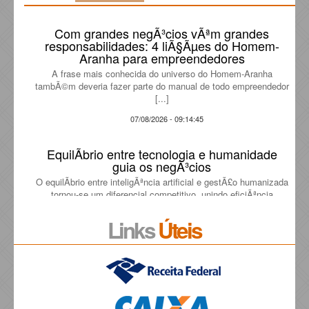
Com grandes negÃ³cios vÃªm grandes
responsabilidades: 4 liÃ§Ãµes do Homem-
Aranha para empreendedores
A frase mais conhecida do universo do Homem-Aranha
tambÃ©m deveria fazer parte do manual de todo empreendedor
[...]
07/08/2026 - 09:14:45
EquilÃ­brio entre tecnologia e humanidade
guia os negÃ³cios
O equilÃ­brio entre inteligÃªncia artificial e gestÃ£o humanizada
tornou-se um diferencial competitivo, unindo eficiÃªncia
tecnolÃ³gica, confianÃ§a, empatia e lideranÃ§a para gerar valor
sustentÃ¡vel [...]
Links
Úteis
07/08/2026 - 09:12:17
GestÃ£o de fornecedores, dependÃªncia
operacional e continuidade dos negÃ³cios
Identifique dependÃªncias e otimize sua cadeia de