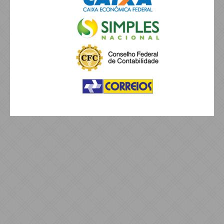
suprimentos: proteÃ§Ã£o estratÃ©gica contra falhas [...]
07/08/2026 - 09:08:09
Copom reduz Selic para 14% ao ano; entenda
impactos para empresas
DecisÃ£o do Banco Central considera desaceleraÃ§Ã£o da
economia, inflaÃ§Ã£o acima da meta e cenÃ¡rio de incertezas
que influencia crÃ©dito e investimentos [...]
07/08/2026 - 09:04:18
BC muda regras do Pix para reforÃ§ar
seguranÃ§a e combater fraudes; entenda
AlteraÃ§Ãµes envolvem a criaÃ§Ã£o de um mecanismo de
rastreamento e a ampliaÃ§Ã£o do prazo para contestaÃ§Ã£o
do chamado âgolpe do MEDâ [...]
07/08/2026 - 09:01:50
NÃ£o adianta adotar tecnologia nova
mantendo velhos hÃ¡bitos
A maior barreira da transformaÃ§Ã£o digital nÃ£o estÃ¡ nos