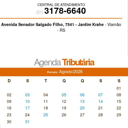
A comunicaÃ§Ã£o Ã© um fator estratÃ©gico para empresas,
CENTRAL DE ATENDIMENTO
influenciando o desempenho de equipes, projetos e lideranÃ§as
3178-6640
tanto quanto inovaÃ§Ã£o, tecnologia e produtividade [...]
(51)
06/08/2026 - 09:17:28
Avenida Senador Salgado Filho, 7541 - Jardim Krahe
- Viamão
- RS
Quando o people analytics desumaniza o RH
O uso de dados na gestÃ£o de pessoas exige transparÃªncia e
supervisÃ£o humana para evitar vieses, vigilÃ¢ncia excessiva
e decisÃµes injustas sobre os profissionais [...]
Agenda
Tributária
06/08/2026 - 09:15:18
Agosto/2026
LISTAR TODAS
Período:
D
S
T
Q
Q
S
S
01
02
03
04
05
06
07
08
09
10
11
12
13
14
15
16
17
18
19
20
21
22
23
24
25
26
27
28
29
30
31